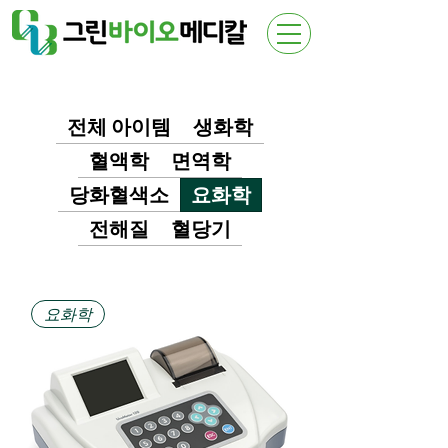
전체 아이템
생화학
혈액학
면역학
당화혈색소
요화학
전해질
혈당기
요화학